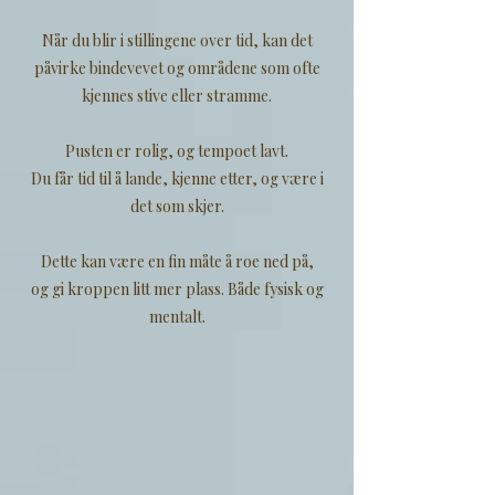
Når du blir i stillingene over tid, kan det
påvirke bindevevet og områdene som ofte
kjennes stive eller stramme.
Pusten er rolig, og tempoet lavt.
Du får tid til å lande, kjenne etter, og være i
det som skjer.
Dette kan være en fin måte å roe ned på,
og gi kroppen litt mer plass. Både fysisk og
mentalt.