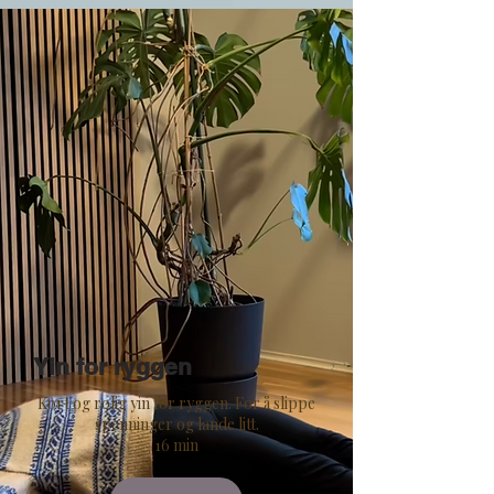
Yin for ryggen
Kort og rolig yin for ryggen. For å slippe
spenninger og lande litt.
16 min