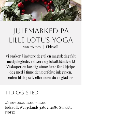
Julemarked på
Lille Lotus Yoga
søn. 26. nov.
  |  
Eidsvoll
Vi ønsker å invitere deg til en magisk dag fylt
med juleglede, velvære og lokalt håndverk!
Vi skaper en koselig atmosfære for å hjelpe
deg med å finne den perfekte julegaven,
enten til deg selv eller noen du er glad i ✨
Tid og sted
26. nov. 2023, 12:00 – 15:00
Eidsvoll, Wergelands gate 2, 2080 Sundet,
Norge