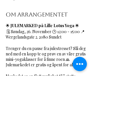
Om arrangementet
🌟
JULEMARKED på Lille Lotus Yoga
🌟
🗓️ Søndag, 26. November 🕒 12:00 - 15:00 📍
Wergelandsgate 2. 2080 Sundet
Trenger du en pause fra julestresset? Slå deg
ned med en kopp te og prøv en av våre gratis
mini-yogaklasser for å finne roen 🙏
Julemarkedet er gratis og åpent for alle.
Markedet er en flott mulighet til å støtte
lokale bedrifter og kunstnere, samtidig som
du får en smakebit av hva vi tilbyr her på Lille
Lotus Yoga 🌟 Vi håper du vil sette av datoen
og ta turen innom for en hyggelig og
avslappende førjulsopplevelse.
Del dette
arrangementet
Hva kan du forvente?
🎁 Unike gaveartikler fra lokale