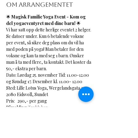
Om arrangementet
🌟 
Magisk Familie Yoga Event - Kom og 
del yogaeventyret med dine barn!
 🌟
Vi har satt opp dette herlige eventet 2 helger. 
Se datoer under. Kun 6 betalende voksne 
per event, så sikre deg plass om du vil ha 
med poden på yoga! Man betaler for den 
voksne og kan ta med seg 1 barn. Ønsker 
man å ta med flere, ta kontakt. Det koster da 
50,- ekstra per barn. 
Dato: Lørdag 25. november Tid: 11.00-12.00 
og Søndag 17. Desember kl. 11.00- 12.00
Sted: Lille Lotus Yoga, Wergelandsgata 2. 
2080 Eidsvoll, Sundet
Pris:   290,- per gang
Påmelding: 
Trykk her
Vis mer